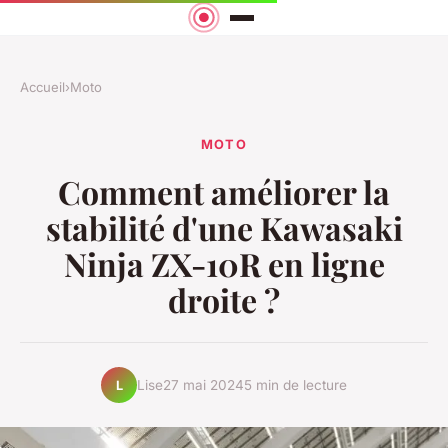
Accueil
›
Moto
MOTO
Comment améliorer la
stabilité d'une Kawasaki
Ninja ZX-10R en ligne
droite ?
Lise
27 mai 2024
5 min de lecture
L