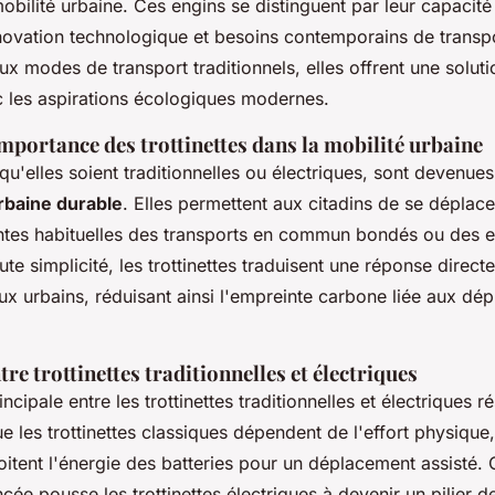
bilité urbaine. Ces engins se distinguent par leur capacité
novation technologique et besoins contemporains de transpo
x modes de transport traditionnels, elles offrent une soluti
 les aspirations écologiques modernes.
importance des trottinettes dans la mobilité urbaine
, qu'elles soient traditionnelles ou électriques, sont devenu
rbaine durable
. Elles permettent aux citadins de se déplac
intes habituelles des transports en commun bondés ou des 
ute simplicité, les trottinettes traduisent une réponse direct
x urbains, réduisant ainsi l'empreinte carbone liée aux dé
tre trottinettes traditionnelles et électriques
incipale entre les trottinettes traditionnelles et électriques r
e les trottinettes classiques dépendent de l'effort physique
oitent l'énergie des batteries pour un déplacement assisté. 
ée pousse les trottinettes électriques à devenir un pilier d