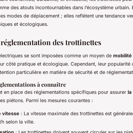
mme des atouts incontournables dans l’écosystème urbain. E
es modes de déplacement ; elles reflètent une tendance ve
iques et écologiques.
 réglementation des trottinettes
s électriques se sont imposées comme un moyen de
mobilité
eur côté pratique et écologique. Cependant, leur popularité 
tention particulière en matière de sécurité et de réglementat
églementations à connaître
ent en place des réglementations spécifiques pour assurer
la
es piétons. Parmi les mesures courantes :
e vitesse
: La vitesse maximale des trottinettes est générale
 selon la ville.
isation
: Les trottinettes doivent souvent circuler sur les pis