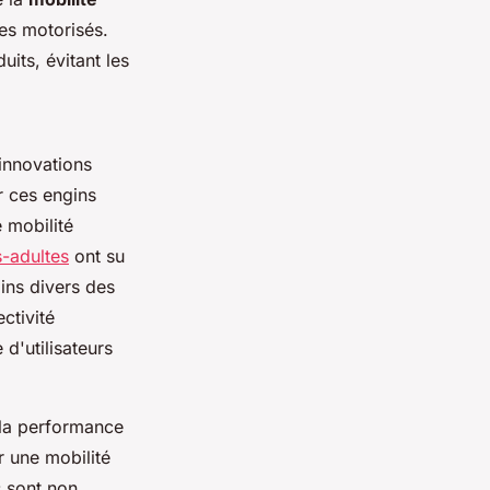
les motorisés.
uits, évitant les
 innovations
r ces engins
e mobilité
s-adultes
ont su
ins divers des
ctivité
d'utilisateurs
, la performance
r une mobilité
s sont non