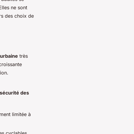
lles ne sont
rs des choix de
 urbaine
très
croissante
ion.
 sécurité des
ment limitée à
tes cyclables