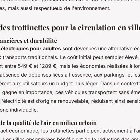
es, mais aussi respectueux de l'environnement.
es trottinettes pour la circulation en vill
ncières et durabilité
s électriques pour adultes
sont devenues une alternative 
 transports traditionnels. Le coût initial peut sembler élevé
nt entre 549 € et 1289 €, mais les économies réalisées à lo
L'absence de dépenses liées à l'essence, aux parkings, et les 
èrent aux utilisateurs un budget plus léger. Dans un context
e
gagne en importance, ces véhicules transportent sans éme
 l'électricité est d’origine renouvelable, réduisant ainsi sens
one individuelle.
e la qualité de l'air en milieu urbain
act économique, les trottinettes participent activement à l’
air. Les villes encombrées bénéficient de la réduction des ém