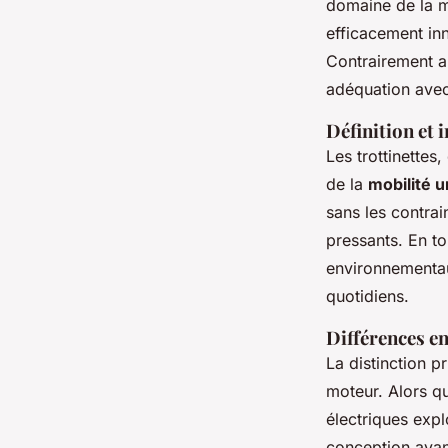
domaine de la mo
efficacement in
Contrairement au
adéquation avec
Définition et 
Les trottinettes
de la
mobilité u
sans les contra
pressants. En to
environnementau
quotidiens.
Différences en
La distinction pr
moteur. Alors qu
électriques expl
conception avanc