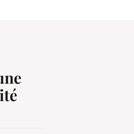
 une
ité