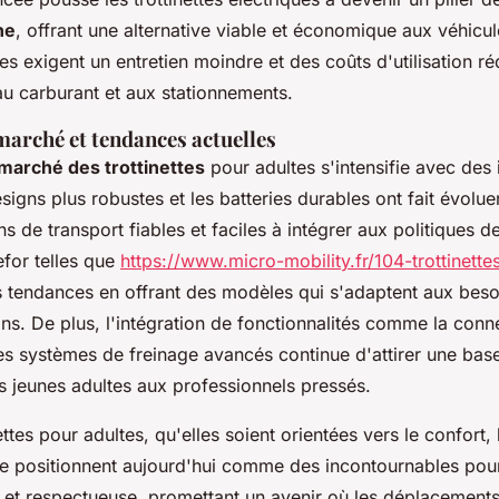
ne
, offrant une alternative viable et économique aux véhicu
es exigent un entretien moindre et des coûts d'utilisation réd
au carburant et aux stationnements.
marché et tendances actuelles
marché des trottinettes
pour adultes s'intensifie avec des
signs plus robustes et les batteries durables ont fait évolue
ns de transport fiables et faciles à intégrer aux politiques d
efor telles que
https://www.micro-mobility.fr/104-trottinette
es tendances en offrant des modèles qui s'adaptent aux beso
ains. De plus, l'intégration de fonctionnalités comme la conne
s systèmes de freinage avancés continue d'attirer une base 
es jeunes adultes aux professionnels pressés.
inettes pour adultes, qu'elles soient orientées vers le confort
 se positionnent aujourd'hui comme des incontournables pou
e et respectueuse, promettant un avenir où les déplacement