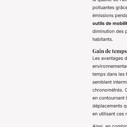
polluantes grâce
émissions pendan
outils de mobil
diminution des p
habitants.
Gain de temps
Les avantages de
environnementau
temps dans les t
semblent interm
chronométrés. C
en contournant 
déplacements qu
en utilisant ce
Ainsi, en combin