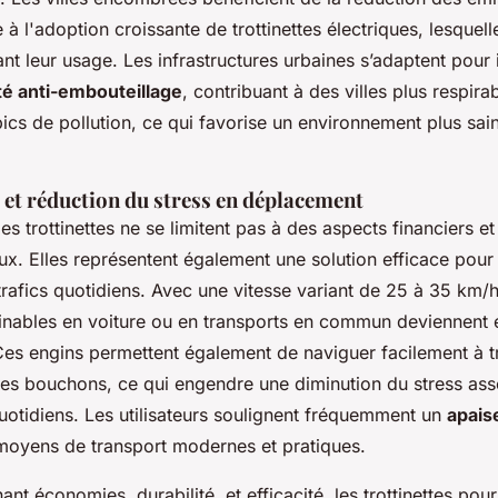
 à l'adoption croissante de trottinettes électriques, lesquel
t leur usage. Les infrastructures urbaines s’adaptent pour 
ité anti-embouteillage
, contribuant à des villes plus respira
ics de pollution, ce qui favorise un environnement plus sai
 et réduction du stress en déplacement
s trottinettes ne se limitent pas à des aspects financiers et
x. Elles représentent également une solution efficace pour
rafics quotidiens. Avec une vitesse variant de 25 à 35 km/h, 
inables en voiture ou en transports en commun deviennent 
es engins permettent également de naviguer facilement à tr
les bouchons, ce qui engendre une diminution du stress ass
otidiens. Les utilisateurs soulignent fréquemment un
apais
s moyens de transport modernes et pratiques.
ant économies, durabilité, et efficacité, les trottinettes pou