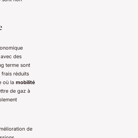
e
économique
, avec des
ng terme sont
frais réduits
e où la
mobilité
ttre de gaz à
iblement
amélioration de
issions