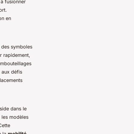
 à fusionner
rt.
on en
es des symboles
er rapidement,
embouteillages
e aux défis
placements
éside dans le
, les modèles
Cette
e la
mobilité