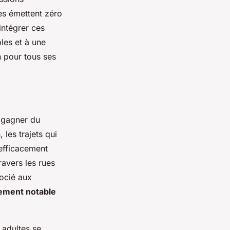
les émettent zéro
intégrer ces
bles et à une
n pour tous ses
 gagner du
les trajets qui
efficacement
avers les rues
ocié aux
ement notable
r adultes se