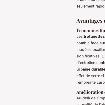
seulement rapid
Avantages d
Économies fina
Les
trottinette
notable face aux
modèles oscilla
significatives. 
d'entretien conf
urbaine durabl
effet de serre si
l’empreinte carb
Amélioration d
Au-delà de l’imp
la qualité de l’