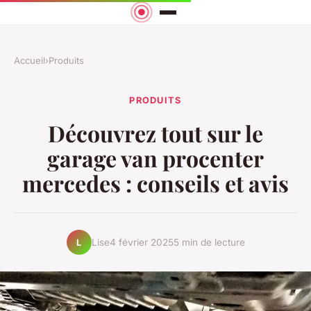
Accueil
›
Produits
PRODUITS
Découvrez tout sur le
garage van procenter
mercedes : conseils et avis
Lise
4 février 2025
5 min de lecture
L