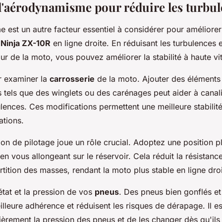
l'aérodynamisme pour réduire les turbu
est un autre facteur essentiel à considérer pour améliorer l
Ninja ZX-10R
en ligne droite. En réduisant les turbulences 
tour de la moto, vous pouvez améliorer la stabilité à haute vi
 examiner la
carrosserie
de la moto. Ajouter des éléments
els que des winglets ou des carénages peut aider à canalise
ulences. Ces modifications permettent une meilleure stabili
ations.
tion de pilotage joue un rôle crucial. Adoptez une position p
 vous allongeant sur le réservoir. Cela réduit la résistance
rtition des masses, rendant la moto plus stable en ligne droi
'état et la pression de vos
pneus
. Des pneus bien gonflés et
illeure adhérence et réduisent les risques de dérapage. Il
lièrement la pression des pneus et de les changer dès qu'il