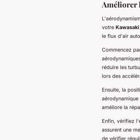
Améliorer 
L'aérodynamisme 
votre
Kawasaki 
le flux d'air au
Commencez par
aérodynamiques t
réduire les turb
lors des accélér
Ensuite, la posi
aérodynamique en
améliore la répa
Enfin, vérifiez l
assurent une me
de vérifier régu