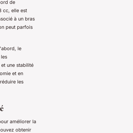
bord de
cc, elle est
socié à un bras
ion peut parfois
'abord, le
 les
et une stabilité
nomie et en
éduire les
té
pour améliorer la
 pouvez obtenir