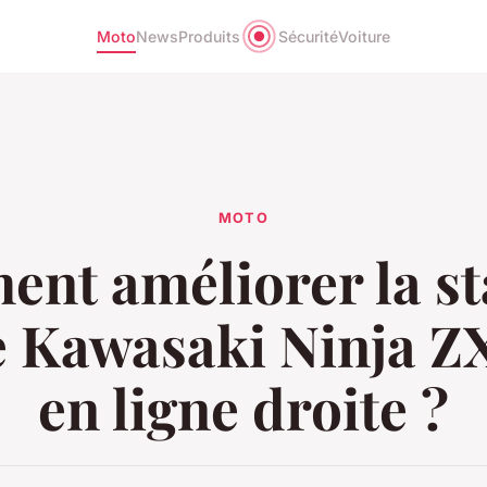
Moto
News
Produits
Sécurité
Voiture
MOTO
nt améliorer la sta
e Kawasaki Ninja Z
en ligne droite ?