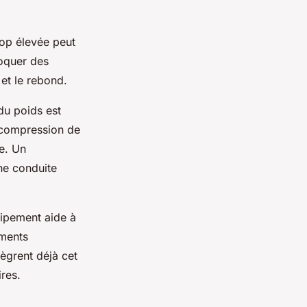
rop élevée peut
voquer des
 et le rebond.
du poids est
a compression de
te. Un
une conduite
uipement aide à
ements
ègrent déjà cet
res.