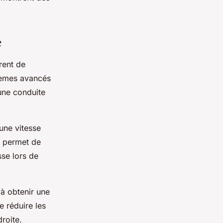
e
rent de
stèmes avancés
 une conduite
 une vitesse
e permet de
sse lors de
à obtenir une
e réduire les
droite.