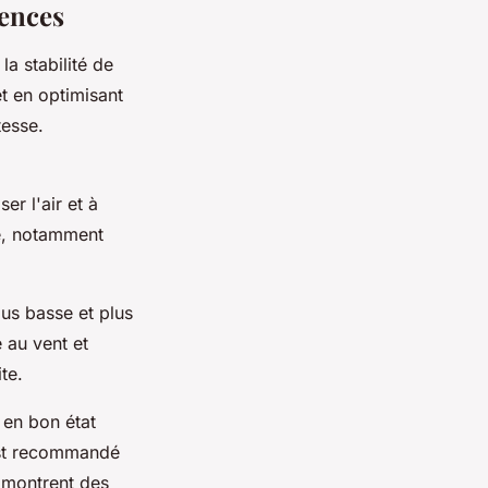
lences
a stabilité de
et en optimisant
tesse.
r l'air et à
té, notamment
lus basse et plus
 au vent et
te.
 en bon état
 est recommandé
s montrent des