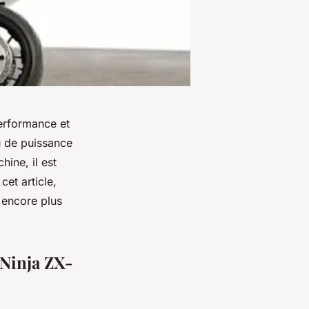
erformance et
u de puissance
hine, il est
et article,
 encore plus
 Ninja ZX-