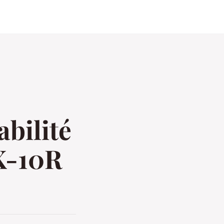
bilité
X-10R