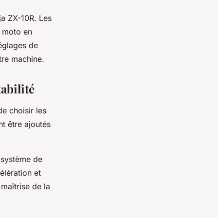
ja ZX-10R. Les
e moto en
réglages de
tre machine.
abilité
 de choisir les
 être ajoutés
n système de
lération et
maîtrise de la