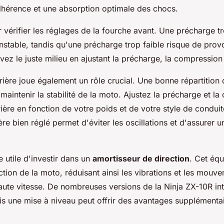
dhérence et une absorption optimale des chocs.
érifier les réglages de la fourche avant. Une précharge t
instable, tandis qu'une précharge trop faible risque de pro
ez le juste milieu en ajustant la précharge, la compression
rière joue également un rôle crucial. Une bonne répartition 
 maintenir la stabilité de la moto. Ajustez la précharge et l
rière en fonction de votre poids et de votre style de condui
ère bien réglé permet d'éviter les oscillations et d'assurer 
re utile d'investir dans un
amortisseur de direction
. Cet éq
rection de la moto, réduisant ainsi les vibrations et les mouv
aute vitesse. De nombreuses versions de la Ninja ZX-10R int
s une mise à niveau peut offrir des avantages supplémentai