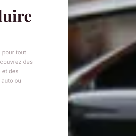
duire
 pour tout
Découvrez des
 et des
s auto ou
.