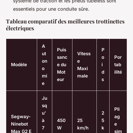
système de traction et les pneus tubeless sont
essentiels pour une conduite sûre.
Tableau comparatif des meilleures trottinettes
électriques
A
Puis
P
ut
Vitess
sanc
o
Por
on
e
Modèle
e du
i
tab
o
Maxi
Mot
d
ilité
mi
male
eur
s
e
Ju
sq
Pli
u'
2
Segway-
ag
à
450
25
5
Ninebot
e
7
W
km/h
k
Max G2 E
sim