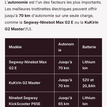
L'
autonomie
est l'un des facteurs les plus importants.
Les meilleures trottinettes électriques peuvent offrir
jusqu'à
70 km
d'autonomie sur une seule charge,
comme la
Segway-Ninebot Max G2 E
ou la
KuKirin
G2 Master
\1\3.
Autonom
Modèle
Batterie
ie
Segway-Ninebot Max
Jusqu'à
Lithium
G2 E
70 km
Ion
Jusqu'à
52V et
KuKirin G2 Master
70 km
20,8Ah
Ninebot Segway
Jusqu'à
Lithium
KickScooter P65E
65 km
Ion