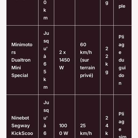
0
g
ple
k
m
Ju
Pli
sq
Minimoto
60
ag
u'
2
rs
2 x
km/h
e
à
2
Dualtron
1450
(sur
du
6
k
Mini
W
terrain
gui
5
g
Special
privé)
do
k
n
m
Ju
sq
Pli
Ninebot
u'
2
ag
Segway
à
100
25
4
e
KickScoo
6
0 W
km/h
k
sim