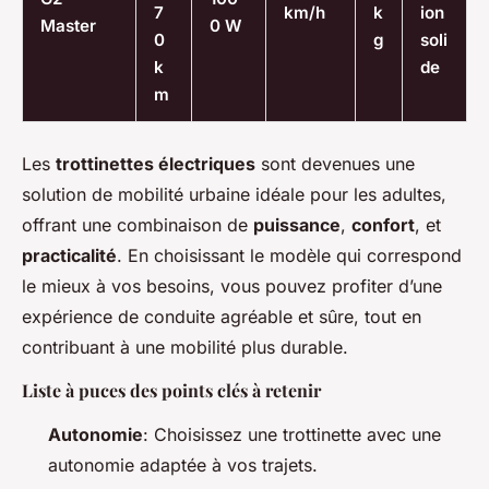
7
km/h
k
ion
Master
0 W
0
g
soli
k
de
m
Les
trottinettes électriques
sont devenues une
solution de mobilité urbaine idéale pour les adultes,
offrant une combinaison de
puissance
,
confort
, et
practicalité
. En choisissant le modèle qui correspond
le mieux à vos besoins, vous pouvez profiter d’une
expérience de conduite agréable et sûre, tout en
contribuant à une mobilité plus durable.
Liste à puces des points clés à retenir
Autonomie
: Choisissez une trottinette avec une
autonomie adaptée à vos trajets.