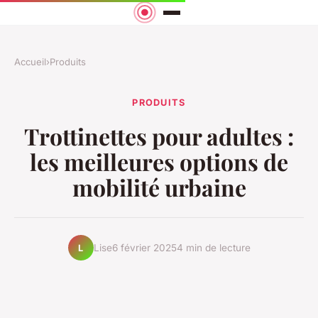
Accueil
›
Produits
PRODUITS
Trottinettes pour adultes :
les meilleures options de
mobilité urbaine
Lise
6 février 2025
4 min de lecture
L