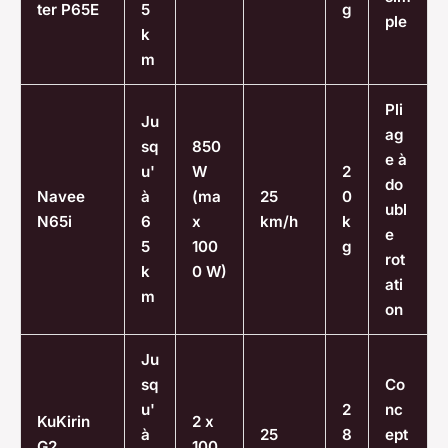
ter P65E
5
g
ple
k
m
Pli
Ju
ag
sq
850
e à
u'
W
2
do
Navee
à
(ma
25
0
ubl
N65i
6
x
km/h
k
e
5
100
g
rot
k
0 W)
ati
m
on
Ju
sq
Co
u'
2
nc
KuKirin
2 x
à
25
8
ept
G2
100