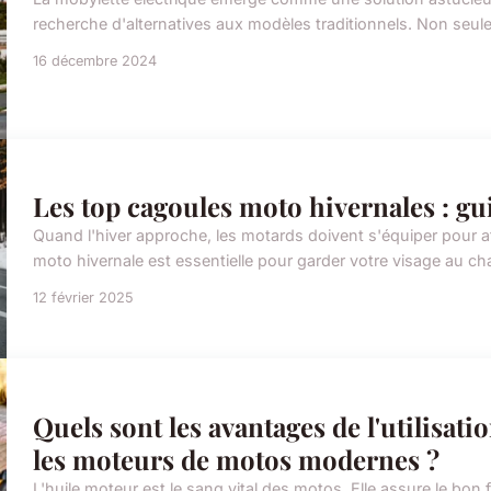
recherche d'alternatives aux modèles traditionnels. Non seule
16 décembre 2024
Les top cagoules moto hivernales : gui
Quand l'hiver approche, les motards doivent s'équiper pour a
moto hivernale est essentielle pour garder votre visage au c
12 février 2025
Quels sont les avantages de l'utilisati
les moteurs de motos modernes ?
L'huile moteur est le sang vital des motos. Elle assure le b