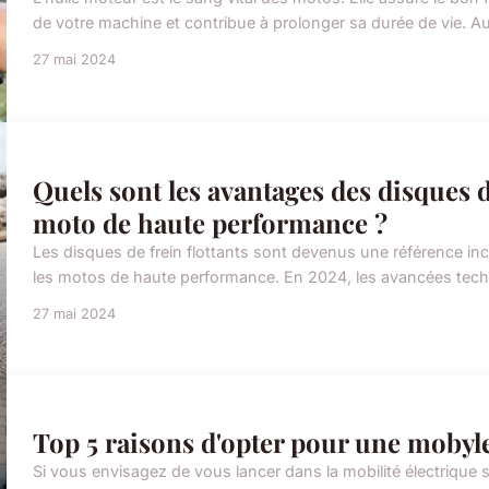
de votre machine et contribue à prolonger sa durée de vie. Au 
27 mai 2024
Quels sont les avantages des disques d
moto de haute performance ?
Les disques de frein flottants sont devenus une référence i
les motos de haute performance. En 2024, les avancées techn
27 mai 2024
Top 5 raisons d'opter pour une mobyl
Si vous envisagez de vous lancer dans la mobilité électrique 