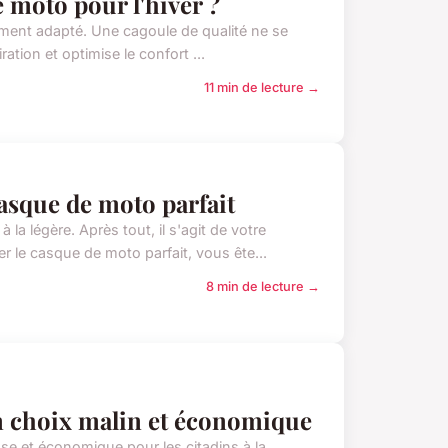
 moto pour l'hiver ?
pement adapté. Une cagoule de qualité ne se
ration et optimise le confort ...
11 min de lecture →
asque de moto parfait
la légère. Après tout, il s'agit de votre
 le casque de moto parfait, vous ête...
8 min de lecture →
un choix malin et économique
e et économique pour les citadins à la