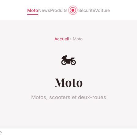
Moto
News
Produits
Sécurité
Voiture
Accueil
› Moto
🏍️
Moto
Motos, scooters et deux-roues