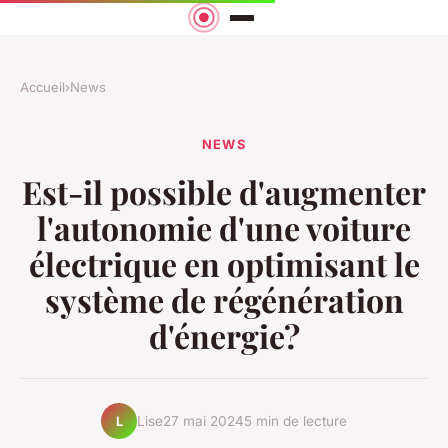
Accueil
›
News
NEWS
Est-il possible d'augmenter
l'autonomie d'une voiture
électrique en optimisant le
système de régénération
d'énergie?
Lise
27 mai 2024
5 min de lecture
L