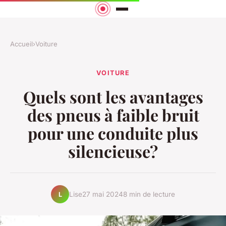
Accueil
›
Voiture
VOITURE
Quels sont les avantages
des pneus à faible bruit
pour une conduite plus
silencieuse?
Lise
27 mai 2024
8 min de lecture
L