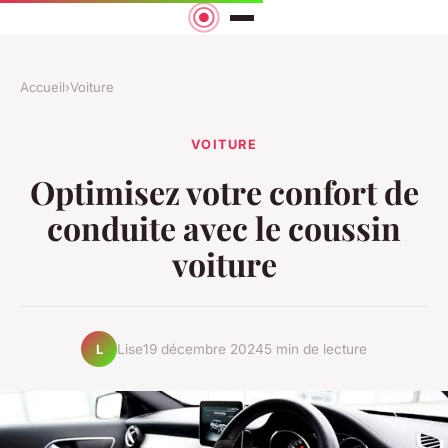
Accueil
›
Voiture
VOITURE
Optimisez votre confort de
conduite avec le coussin
voiture
Lise
19 décembre 2024
5 min de lecture
L