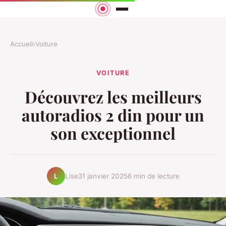
Accueil
›
Voiture
VOITURE
Découvrez les meilleurs
autoradios 2 din pour un
son exceptionnel
Lise
31 janvier 2025
6 min de lecture
L