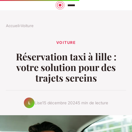
Accueil
›
Voiture
VOITURE
Réservation taxi à lille :
votre solution pour des
trajets sereins
Lise
15 décembre 2024
5 min de lecture
L