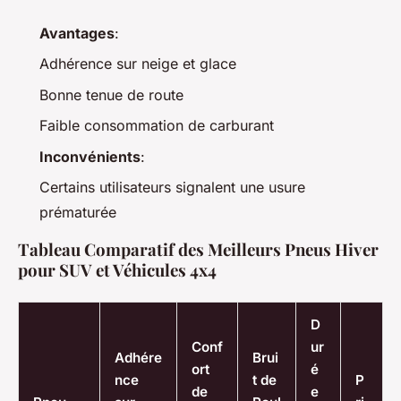
Avantages
:
Adhérence sur neige et glace
Bonne tenue de route
Faible consommation de carburant
Inconvénients
:
Certains utilisateurs signalent une usure
prématurée
Tableau Comparatif des Meilleurs Pneus Hiver
pour SUV et Véhicules 4x4
D
Conf
ur
Adhére
Brui
ort
é
nce
t de
P
de
e