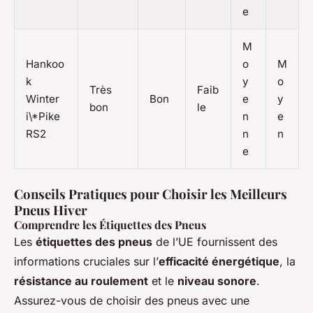
e
M
Hankoo
o
M
k
y
o
Très
Faib
Winter
Bon
e
y
bon
le
i\*Pike
n
e
RS2
n
n
e
Conseils Pratiques pour Choisir les Meilleurs
Pneus Hiver
Comprendre les Étiquettes des Pneus
Les
étiquettes des pneus
de l’UE fournissent des
informations cruciales sur l’
efficacité énergétique
, la
résistance au roulement
et le
niveau sonore
.
Assurez-vous de choisir des pneus avec une