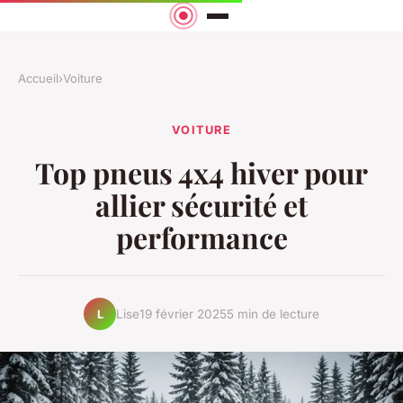
Accueil
›
Voiture
VOITURE
Top pneus 4x4 hiver pour
allier sécurité et
performance
Lise
19 février 2025
5 min de lecture
L