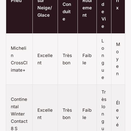
Pneu
sur
Roul
ri
Con
d
Neige/
eme
x
duit
e
Glace
nt
e
Vi
e
L
M
Micheli
o
o
n
Excelle
Très
Faib
n
y
CrossCl
nt
bon
le
g
e
imate+
u
n
e
Tr
Contine
ès
Él
ntal
lo
Excelle
Très
Faib
e
Winter
n
nt
bon
le
v
Contact
g
é
8 S
u