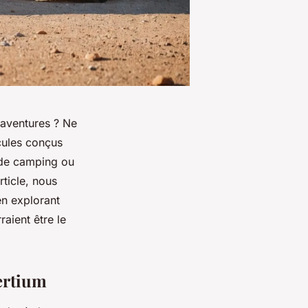
 aventures ? Ne
ules conçus
 de camping ou
ticle, nous
en explorant
raient être le
bertium