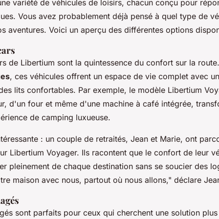
une variété de véhicules de loisirs, chacun conçu pour répo
ques. Vous avez probablement déjà pensé à quel type de véh
s aventures. Voici un aperçu des différentes options dispon
cars
s de Libertium sont la quintessence du confort sur la route
ges
, ces véhicules offrent un espace de vie complet avec un
 des lits confortables. Par exemple, le modèle
Libertium Vo
eur, d'un four et même d'une machine à café intégrée, tran
périence de camping luxueuse.
éressante : un couple de retraités, Jean et Marie, ont parc
ur Libertium Voyager. Ils racontent que le confort de leur vé
ter pleinement de chaque destination sans se soucier des l
re maison avec nous, partout où nous allons,"
déclare Jea
nagés
és sont parfaits pour ceux qui cherchent une solution plu