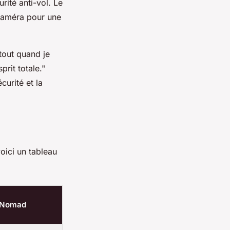
rité anti-vol. Le
caméra pour une
tout quand je
rit totale."
curité et la
voici un tableau
m Nomad