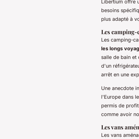
Libertium offre 
besoins spécifi
plus adapté à vo
Les camping-
Les camping-car
les longs voya
salle de bain et
d'un réfrigérat
arrêt en une ex
Une anecdote int
l'Europe dans le
permis de profi
comme avoir not
Les vans amé
Les vans aménag