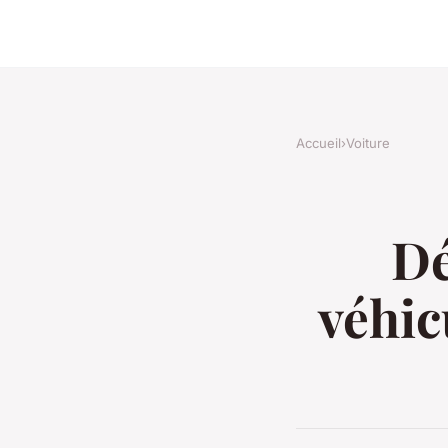
Accueil
›
Voiture
Dé
véhic