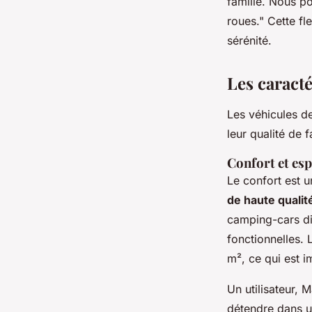
famille. Nous p
roues."
Cette fle
sérénité.
Les caracté
Les véhicules de
leur qualité de 
Confort et es
Le confort est 
de haute qualit
camping-cars di
fonctionnelles.
m², ce qui est i
Un utilisateur, 
détendre dans un