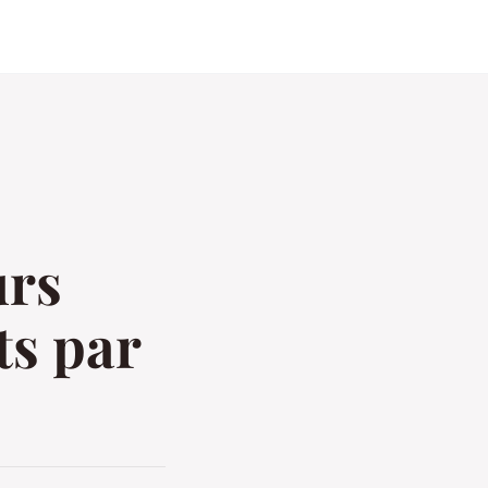
urs
ts par