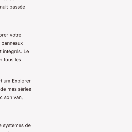
 nuit passée
orer votre
s panneaux
 intégrés. Le
r tous les
tium Explorer
 de mes séries
ec son van,
de systèmes de