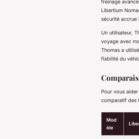
freinage avancés
Libertium Nomad
sécurité accrue 
Un utilisateur, 
voyage avec ma 
Thomas a utilisé
fiabilité du véhi
Comparais
Pour vous aider 
comparatif des 
Mod
Libe
èle