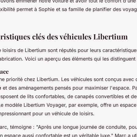
ouvons emmener notre voiture et avoir tout le confort d'une
xibilité permet à Sophie et sa famille de planifier des voya
ristiques clés des véhicules Libertium
 loisirs de Libertium sont réputés pour leurs caractéristique
fabrication. Voici un aperçu des éléments qui les distinguent 
pace
une priorité chez Libertium. Les véhicules sont conçus avec
é
et des aménagements pensés pour maximiser l'espace. Pa
sposent de lits confortables, de canapés convertibles et de
 Le modèle Libertium Voyager, par exemple, offre un espace
mpressionnant pour un véhicule de loisirs.
Marc, témoigne :
"Après une longue journée de conduite, pou
 espace aussi confortable est un véritable luxe."
Marc a uti