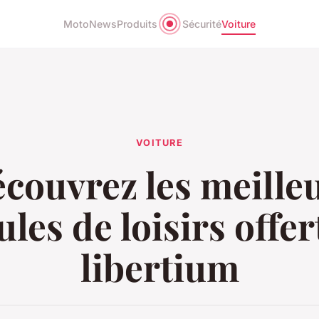
Moto
News
Produits
Sécurité
Voiture
VOITURE
couvrez les meille
ules de loisirs offer
libertium