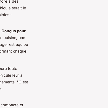
ndre à des
icule serait le
ibles :
.
Conçus pour
e cuisine, une
yager
est équipé
sformant chaque
ouru toute
hicule leur a
ogements.
"C'est
n.
s compacte et