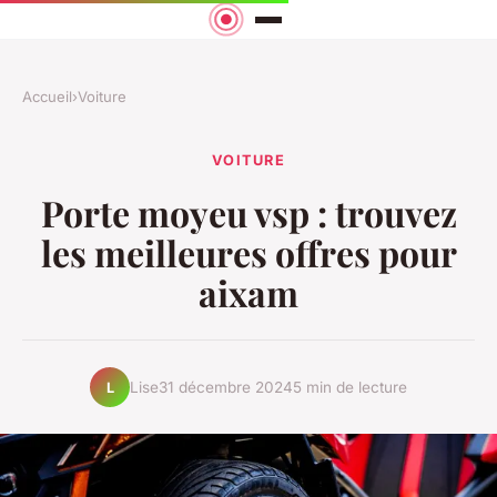
Accueil
›
Voiture
VOITURE
Porte moyeu vsp : trouvez
les meilleures offres pour
aixam
Lise
31 décembre 2024
5 min de lecture
L