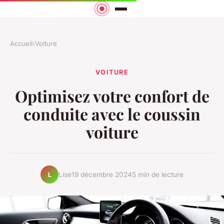
Accueil
›
Voiture
VOITURE
Optimisez votre confort de
conduite avec le coussin
voiture
Lise
19 décembre 2024
5 min de lecture
L