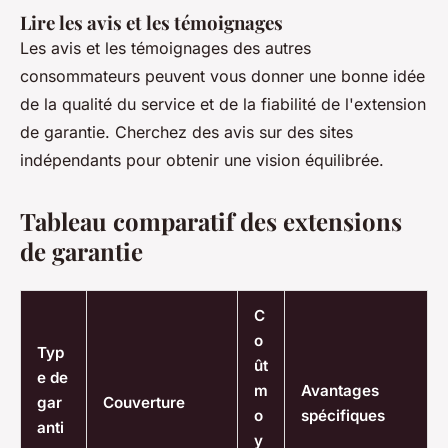
Lire les avis et les témoignages
Les avis et les témoignages des autres
consommateurs peuvent vous donner une bonne idée
de la qualité du service et de la fiabilité de l'extension
de garantie. Cherchez des avis sur des sites
indépendants pour obtenir une vision équilibrée.
Tableau comparatif des extensions
de garantie
C
o
Typ
ût
e de
m
Avantages
gar
Couverture
o
spécifiques
anti
y