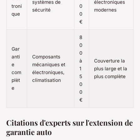
systèmes de
électroniques
troni
0
sécurité
modernes
que
0
€
8
0
Gar
0
anti
Composants
à
Couverture la
e
mécaniques et
1
plus large et la
com
électroniques,
5
plus complète
plèt
climatisation
0
e
0
€
Citations d'experts sur l'extension de
garantie auto