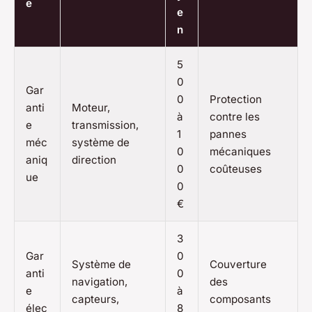
e
e
n
5
0
Gar
0
Protection
anti
Moteur,
à
contre les
e
transmission,
1
pannes
méc
système de
0
mécaniques
aniq
direction
0
coûteuses
ue
0
€
3
Gar
0
Système de
Couverture
anti
0
navigation,
des
e
à
capteurs,
composants
élec
8