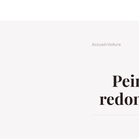
Accueil
›
Voiture
Pei
redon