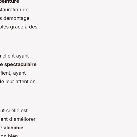
peinture
tauration de
ès démontage
bles grâce à des
 client ayant
 spectaculaire
ient, ayant
 leur attention
t si elle est
ent d'améliorer
te
alchimie
son bien.