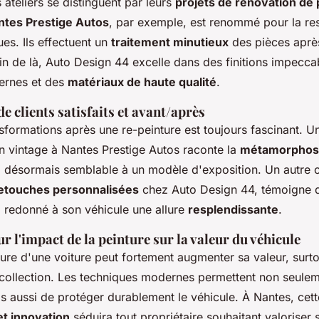
 ateliers se distinguent par leurs
projets de rénovation de 
ntes Prestige Autos
, par exemple, est renommé pour la res
es. Ils effectuent un
traitement minutieux
des pièces apr
in de là, Auto Design 44 excelle dans des finitions impecca
ernes et des
matériaux de haute qualité
.
 clients satisfaits et avant/après
sformations après une re-peinture est toujours fascinant. Un
ën vintage à Nantes Prestige Autos raconte la
métamorphose
, désormais semblable à un modèle d'exposition. Un autre cl
etouches personnalisées
chez Auto Design 44, témoigne de
a redonné à son véhicule une allure
resplendissante
.
r l'impact de la peinture sur la valeur du véhicule
ure d'une voiture peut fortement augmenter sa valeur, surtou
collection. Les techniques modernes permettent non seulem
is aussi de protéger durablement le véhicule. À Nantes, cet
et innovation
séduira tout propriétaire souhaitant valoriser 