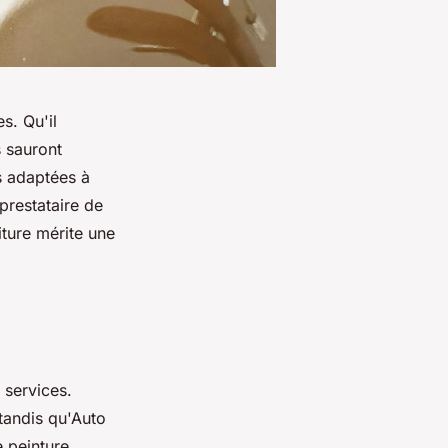
s. Qu'il
s sauront
s adaptées à
prestataire de
iture mérite une
 services.
tandis qu'Auto
 peinture,