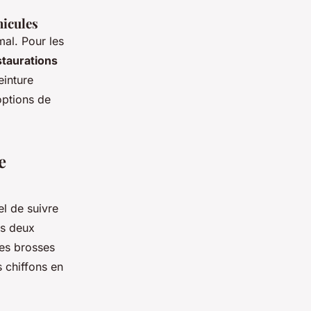
hicules
mal. Pour les
staurations
einture
options de
e
iel de suivre
ns deux
les brosses
s chiffons en