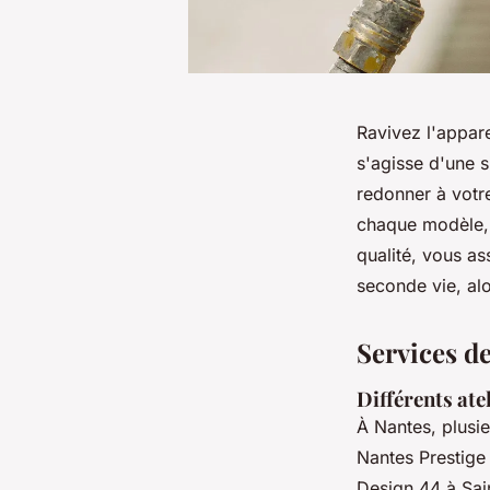
Ravivez l'appare
s'agisse d'une 
redonner à votr
chaque modèle, 
qualité, vous as
seconde vie, alo
Services d
Différents ate
À Nantes, plusie
Nantes Prestige 
Design 44 à Sain