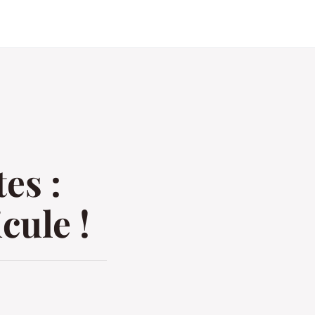
es :
cule !