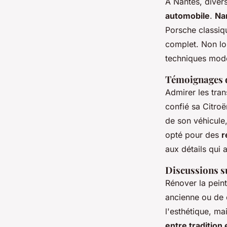
À Nantes, divers
automobile
.
Na
Porsche classiqu
complet. Non lo
techniques mod
Témoignages de
Admirer les tran
confié sa Citro
de son véhicule
opté pour des
r
aux détails qui 
Discussions su
Rénover la peint
ancienne ou de 
l'esthétique, ma
entre tradition 