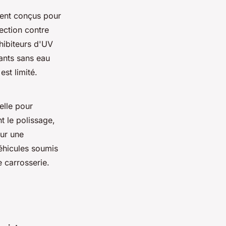
ment conçus pour
ection contre
hibiteurs d'UV
yants sans eau
est limité.
elle pour
nt le polissage,
our une
éhicules soumis
 carrosserie.