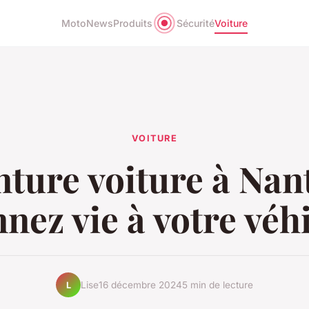
Moto
News
Produits
Sécurité
Voiture
VOITURE
nture voiture à Nant
nez vie à votre véhi
Lise
16 décembre 2024
5 min de lecture
L